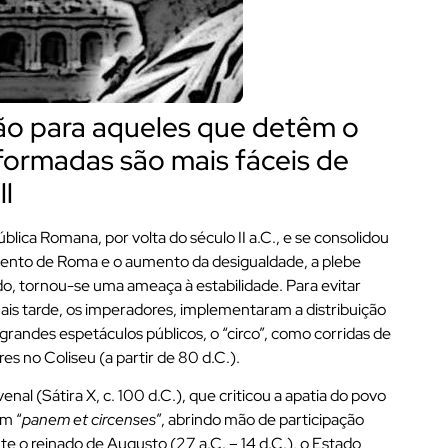
ão para aqueles que detêm o
formadas são mais fáceis de
ll
pública Romana, por volta do século II a.C., e se consolidou
imento de Roma e o aumento da desigualdade, a plebe
, tornou-se uma ameaça à estabilidade. Para evitar
 mais tarde, os imperadores, implementaram a distribuição
e grandes espetáculos públicos, o “circo”, como corridas de
s no Coliseu (a partir de 80 d.C.).
nal (Sátira X, c. 100 d.C.), que criticou a apatia do povo
om “
panem et circenses
”, abrindo mão de participação
te o reinado de Augusto (27 a.C. – 14 d.C.), o Estado