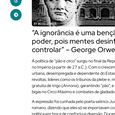
“A ignorância é uma benç
poder, pois mentes desin
controlar” – George Orwe
A política de “pão e circo” surgiu no final da Re
no Império (a partir de 27 a.C.). Com o cresc
urbana, desempregada e dependente do Estado
revoltas, líderes como os tribunos da plebe e,
gratuita de trigo (
Annona
), garantindo “pão”, 
bigas no Circo Máximo e combates de gladiadore
A expressão foi cunhada pelo poeta satírico Juve
romano, dizendo que eles só se importavam c
política em troca de conforto e diversão. Duran