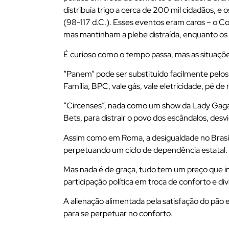
distribuía trigo a cerca de 200 mil cidadãos, e
(98-117 d.C.). Esses eventos eram caros – o Co
mas mantinham a plebe distraída, enquanto os
É curioso como o tempo passa, mas as situaç
“Panem” pode ser substituído facilmente pelo
Família, BPC, vale gás, vale eletricidade, pé de
“Circenses”, nada como um show da Lady Gaga
Bets, para distrair o povo dos escândalos, desvi
Assim como em Roma, a desigualdade no Brasil
perpetuando um ciclo de dependência estatal.
Mas nada é de graça, tudo tem um preço que in
participação política em troca de conforto e di
A alienação alimentada pela satisfação do pão 
para se perpetuar no conforto.